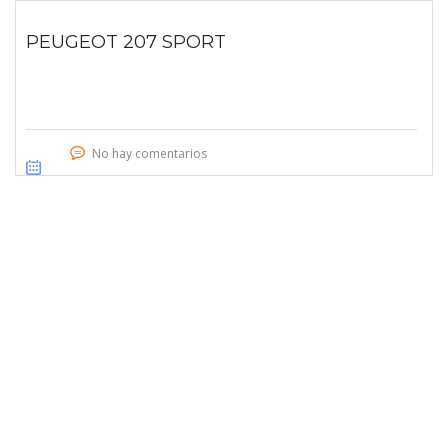
PEUGEOT 207 SPORT
No hay comentarios