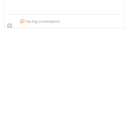
No hay comentarios