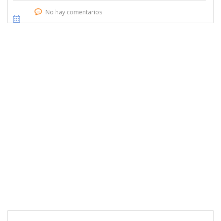
No hay comentarios