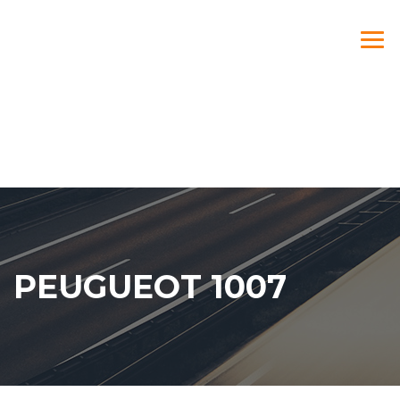
PEUGUEOT 1007