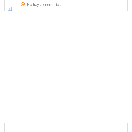
No hay comentarios