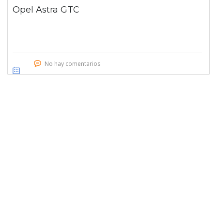
Opel Astra GTC
No hay comentarios