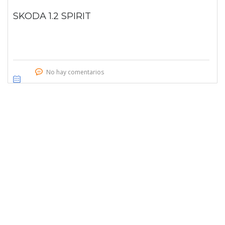
SKODA 1.2 SPIRIT
No hay comentarios