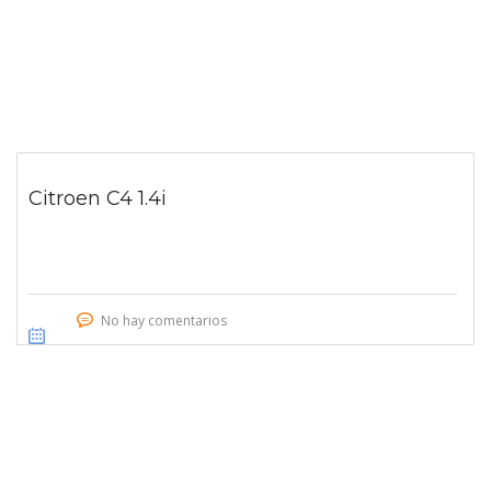
Citroen C4 1.4i
No hay comentarios