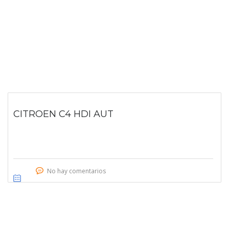
CITROEN C4 HDI AUT
No hay comentarios