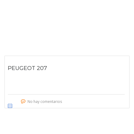
PEUGEOT 207
No hay comentarios