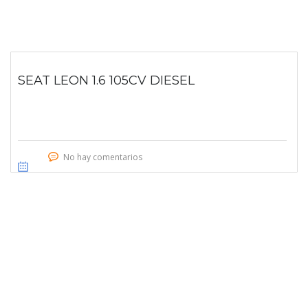
SEAT LEON 1.6 105CV DIESEL
No hay comentarios