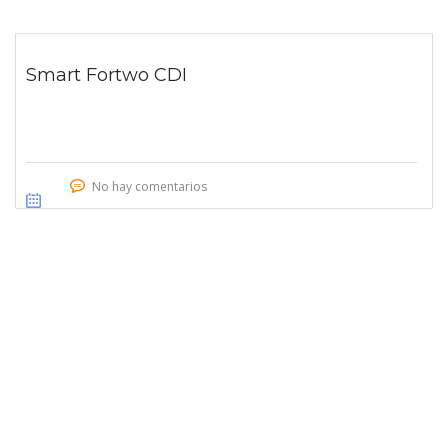
Smart Fortwo CDI
No hay comentarios