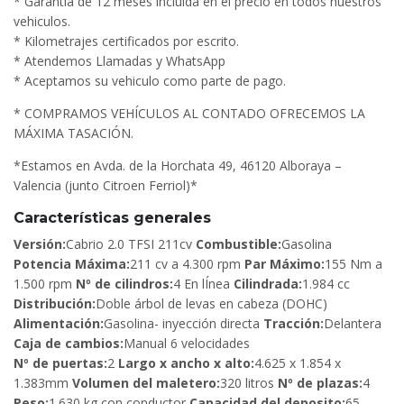
* Garantía de 12 meses incluida en el precio en todos nuestros
vehiculos.
* Kilometrajes certificados por escrito.
* Atendemos Llamadas y WhatsApp
* Aceptamos su vehiculo como parte de pago.
* COMPRAMOS VEHÍCULOS AL CONTADO OFRECEMOS LA
MÁXIMA TASACIÓN.
*Estamos en Avda. de la Horchata 49, 46120 Alboraya –
Valencia (junto Citroen Ferriol)*
Características generales
Versión:
Cabrio 2.0 TFSI 211cv
Combustible:
Gasolina
Potencia Máxima:
211 cv a 4.300 rpm
Par Máximo:
155 Nm a
1.500 rpm
Nº de cilindros:
4 En lÍnea
Cilindrada:
1.984 cc
Distribución:
Doble árbol de levas en cabeza (DOHC)
Alimentación:
Gasolina- inyección directa
Tracción:
Delantera
Caja de cambios:
Manual 6 velocidades
Nº de puertas:
2
Largo x ancho x alto:
4.625 x 1.854 x
1.383mm
Volumen del maletero:
320 litros
Nº de plazas:
4
Peso:
1.630 kg con conductor
Capacidad del deposito:
65