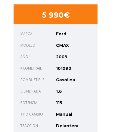
5 990€
MARCA
Ford
MODELO
CMAX
AÑO
2009
KILOMETRAJE
101090
COMBUSTIBLE
Gasolina
CILINDRADA
1.6
POTENCIA
115
TIPO CAMBIO
Manual
TRACCION
Delantera