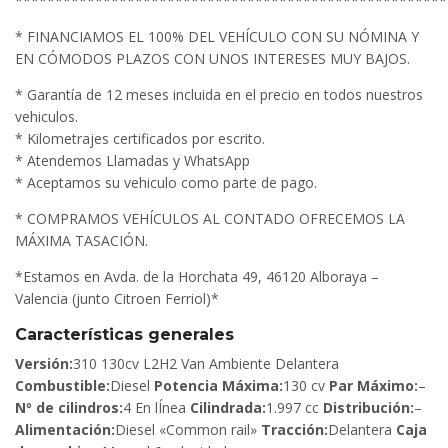
******************************************************
* FINANCIAMOS EL 100% DEL VEHÍCULO CON SU NÓMINA Y
EN CÓMODOS PLAZOS CON UNOS INTERESES MUY BAJOS.
* Garantía de 12 meses incluida en el precio en todos nuestros
vehiculos.
* Kilometrajes certificados por escrito.
* Atendemos Llamadas y WhatsApp
* Aceptamos su vehiculo como parte de pago.
* COMPRAMOS VEHÍCULOS AL CONTADO OFRECEMOS LA
MÁXIMA TASACIÓN.
*Estamos en Avda. de la Horchata 49, 46120 Alboraya –
Valencia (junto Citroen Ferriol)*
Características generales
Versión:
310 130cv L2H2 Van Ambiente Delantera
Combustible:
Diesel
Potencia Máxima:
130 cv
Par Máximo:
–
Nº de cilindros:
4 En lÍnea
Cilindrada:
1.997 cc
Distribución:
–
Alimentación:
Diesel «Common rail»
Tracción:
Delantera
Caja