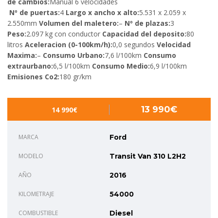
de cambios:
Manual 6 velocidades
Nº de puertas:
4
Largo x ancho x alto:
5.531 x 2.059 x
2.550mm
Volumen del maletero:
–
Nº de plazas:
3
Peso:
2.097 kg con conductor
Capacidad del deposito:
80
litros
Aceleracion (0-100km/h):
0,0 segundos
Velocidad
Maxima:
–
Consumo Urbano:
7,6 l/100km
Consumo
extraurbano:
6,5 l/100km
Consumo Medio:
6,9 l/100km
Emisiones Co2:
180 gr/km
13 990€
14 990€
MARCA
Ford
MODELO
Transit Van 310 L2H2
AÑO
2016
KILOMETRAJE
54000
COMBUSTIBLE
Diesel