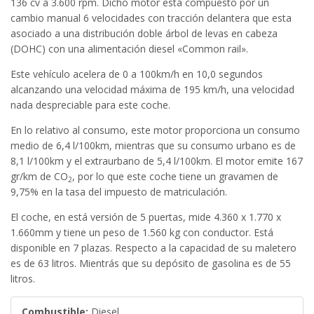
136 cv a 3.600 rpm. Dicho motor está compuesto por un
cambio manual 6 velocidades con tracción delantera que esta
asociado a una distribución doble árbol de levas en cabeza
(DOHC) con una alimentación diesel «Common rail».
Este vehículo acelera de 0 a 100km/h en 10,0 segundos
alcanzando una velocidad máxima de 195 km/h, una velocidad
nada despreciable para este coche.
En lo relativo al consumo, este motor proporciona un consumo
medio de 6,4 l/100km, mientras que su consumo urbano es de
8,1 l/100km y el extraurbano de 5,4 l/100km. El motor emite 167
gr/km de CO
, por lo que este coche tiene un gravamen de
2
9,75% en la tasa del impuesto de matriculación.
El coche, en está versión de 5 puertas, mide 4.360 x 1.770 x
1.660mm y tiene un peso de 1.560 kg con conductor. Está
disponible en 7 plazas. Respecto a la capacidad de su maletero
es de 63 litros. Mientrás que su depósito de gasolina es de 55
litros.
Combustible:
Diesel