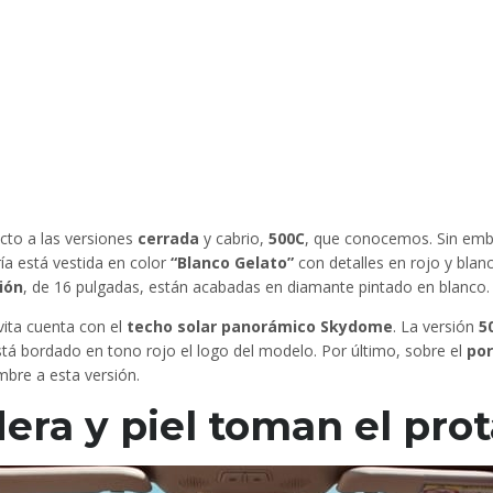
cto a las versiones
cerrada
y cabrio,
500C
, que conocemos. Sin emb
ía está vestida en color
“Blanco Gelato”
con detalles en rojo y blan
ión
, de 16 pulgadas, están acabadas en diamante pintado en blanco.
vita cuenta con el
techo solar panorámico Skydome
. La versión
5
está bordado en tono rojo el logo del modelo. Por último, sobre el
po
bre a esta versión.
dera y piel toman el pr