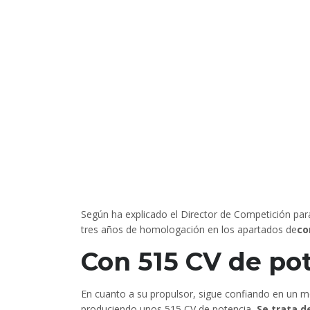
Según ha explicado el Director de Competición para 
tres años de homologación en los apartados de
co
Con 515 CV de po
En cuanto a su propulsor, sigue confiando en un mot
produciendo unos 515 CV de potencia,
Se trata d