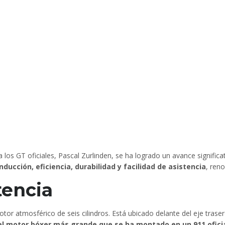
los GT oficiales, Pascal Zurlinden, se ha logrado un avance significat
nducción, eficiencia, durabilidad y facilidad de asistencia
, ren
tencia
or atmosférico de seis cilindros. Está ubicado delante del eje traser
el motor bóxer más grande que se ha montado en un 911 oficia