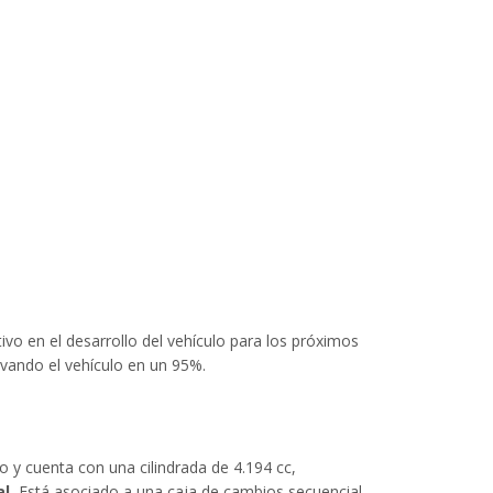
ivo en el desarrollo del vehículo para los próximos
ovando el vehículo en un 95%.
o y cuenta con una cilindrada de 4.194 cc,
l.
Está asociado a una caja de cambios secuencial